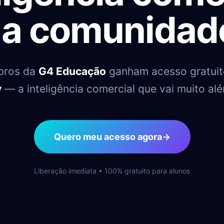
 a comunida
bros da
G4 Educação
ganham acesso gratuit
y
— a inteligência comercial que vai muito alé
Quero meu acesso agora
→
Liberação imediata • 100% gratuito para alunos