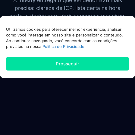
A Intexfy entrega o que vendedor B2B mais
precisa: clareza de ICP, lista certa na hora
certa, e dados para abrir conversas que viram
contrato.
Utilizamos cookies para oferecer melhor experiência, analisar
como você interage em nosso site e personalizar o conteúdo.
Ao continuar navegando, você concorda com as condições
previstas na nossa
Política de Privacidade
.
Prosseguir
Inteligência comercial real
Pare de chutar ICP. Descubra com dados
quem realmente compra de você.